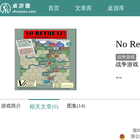
首页
文章库
桌游库
No Ret
战争游戏
战争游戏
""
游戏简介
图集(14)
相关文章(0)
浙I
浙公网