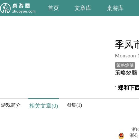
首页
文章库
桌游库
季风
Monsoon 
策略烧脑
策略烧脑
"郑和下
游戏简介
图集(1)
相关文章(0)
浙I
浙公网