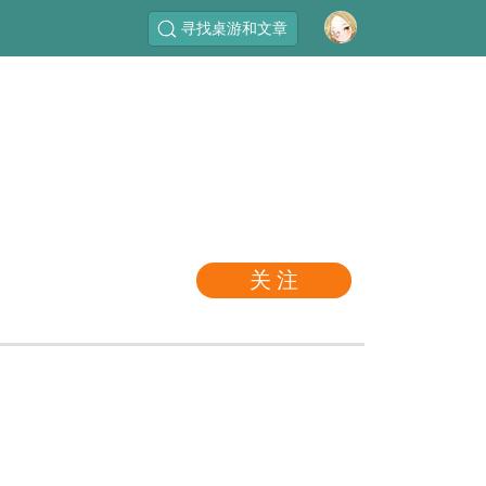
寻找桌游和文章
关 注