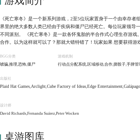
游戏简介
《死亡寒冬》是一个新系列游戏，2至5位玩家置身于一个由幸存者
界里的绝大多数人类已经由于疾病和僵尸已经死亡。每位玩家领导
不同派别。 《死亡寒冬》是一款各怀鬼胎的半合作式心理生存游戏
合作。以为这样就可以了？那就大错特错了！玩家如果 想要获得游
秘密目标，而不同玩家的秘密目标可能是对立的！这些秘密目标甚
BGG分类
游戏机制
影响或一些实际的麻烦。有些秘密目标甚至可能会将主目标的完成
唬骗,推理,恐怖,僵尸
行动点分配系统,区域移动,合作,掷骰子,手牌管
是以破坏其他玩家主目标为己任！因此，游戏最终可能会是一小部分
过巧妙的机制以及精心设计的剧本，《死亡寒冬》通过桌面游戏的
出版社
界！这是一个以故事为中心的游戏，在末世寒冬里幸存下来！幸存
Plaid Hat Games,Arclight,Cube Factory of Ideas,Edge Entertainment,Galápa
解决僵尸危机、找到食物和补给并保证避难所士气的方法。在《死
delberger Spieleverlag,Korea Boardgames co., Ltd.,MINDOK,Raven Distribut
时时思索什么才是对避难所有利的，什么才是对自己真正有利的！ 
寒冬》游戏，就如同亲身体验了一集《Walking Dead》。当然
设计师
使得你的游戏体验过程异常有趣。所以建议玩家一定要仔细阅读每
David Richards,Fernanda Suárez,Peter Wocken
的游戏体验。
桌游图库