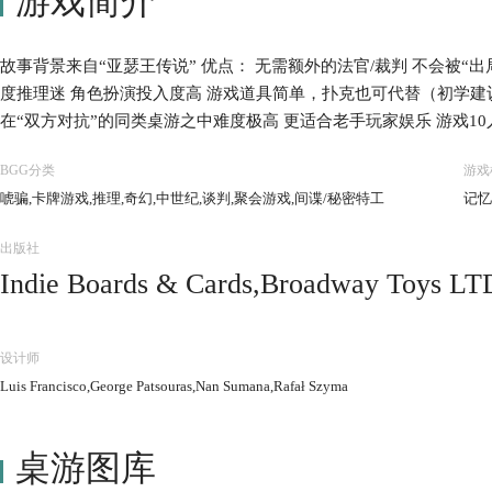
游戏简介
故事背景来自“亚瑟王传说” 优点： 无需额外的法官/裁判 不会被“
度推理迷 角色扮演投入度高 游戏道具简单，扑克也可代替（初学建
在“双方对抗”的同类桌游之中难度极高 更适合老手玩家娱乐 游戏10
BGG分类
游戏
唬骗,卡牌游戏,推理,奇幻,中世纪,谈判,聚会游戏,间谍/秘密特工
记忆
出版社
Indie Boards & Cards,Broadway Toys LT
t,Gém Klub Kft.,Heidelberger Spieleverl
s & Games,Korea Boardgames co., Ltd.,L
设计师
n Distribution,Wargames Club Publishing
Luis Francisco,George Patsouras,Nan Sumana,Rafał Szyma
桌游图库