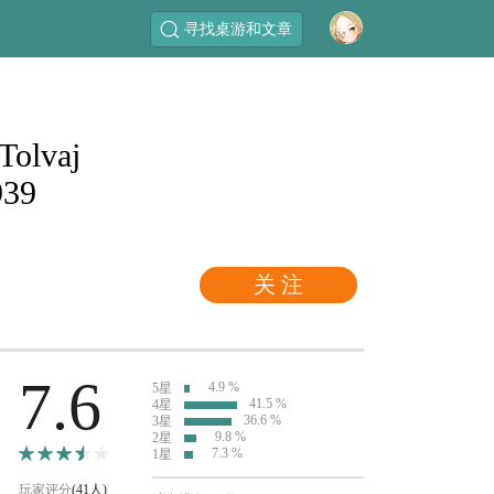
寻找桌游和文章
Tolvaj
939
关 注
7.6
4.9 %
5星
41.5 %
4星
36.6 %
3星
9.8 %
2星
7.3 %
1星
玩家评分
(41人)