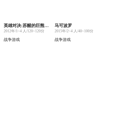
英雄对决:苏醒的巨熊 第二版
马可波罗
2012年/1~4 人/120~120分
2015年/2~4 人/40~100分
战争游戏
战争游戏