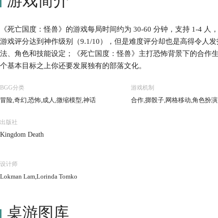
游戏简介
《死亡国度：怪兽》的游戏每局时间约为 30-60 分钟，支持 1-4 人，在
游戏评分达到神作级别（9.1/10），但是难度评分却也是高得令人发
法、角色和技能设定；《死亡国度：怪兽》主打恐怖背景下的合作
个基本目标之上你还要发展独有的部落文化。
BGG分类
游戏机制
冒险,奇幻,恐怖,成人,微缩模型,神话
合作,掷骰子,网格移动,角色扮演
出版社
Kingdom Death
设计师
Lokman Lam,Lorinda Tomko
桌游图库