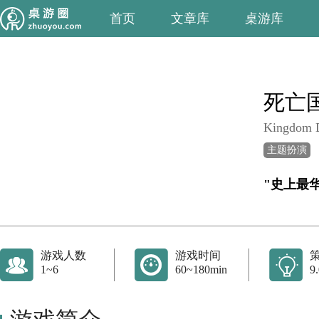
首页
文章库
桌游库
死亡
Kingdom D
主题扮演
"史上最
游戏人数
游戏时间
1~6
60~180min
9