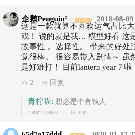
企鹅Penguin°
2018-08-09
Lv13
这是一款就算不喜欢运气占比大
戏！ 说的就是我… 模型好看 这
故事性 。选择性。 带来的好处
觉很棒。 很容易带入剧情～ 虽
是好难打！ 目前lantern year 7 
2
回复
青柠喵:
想必是个有钱人
2019-07-18 23:06:38
回复
65d7e17ddd
2020-01-17 2