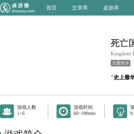
首页
文章库
桌游库
死亡
Kingdom D
主题扮演
"史上最
游戏人数
游戏时间
1~6
60~180min
9