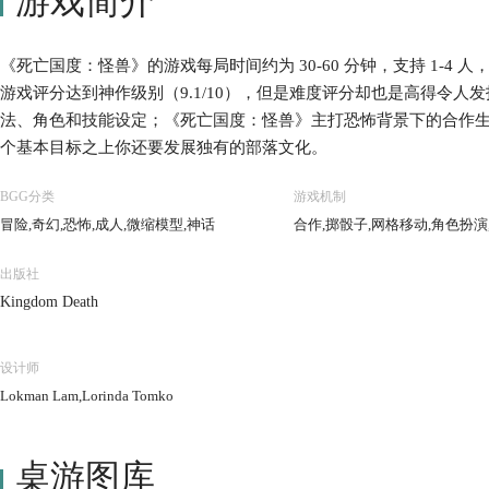
游戏简介
《死亡国度：怪兽》的游戏每局时间约为 30-60 分钟，支持 1-4 人，在
游戏评分达到神作级别（9.1/10），但是难度评分却也是高得令人发
法、角色和技能设定；《死亡国度：怪兽》主打恐怖背景下的合作
个基本目标之上你还要发展独有的部落文化。
BGG分类
游戏机制
冒险,奇幻,恐怖,成人,微缩模型,神话
合作,掷骰子,网格移动,角色扮演
出版社
Kingdom Death
设计师
Lokman Lam,Lorinda Tomko
桌游图库