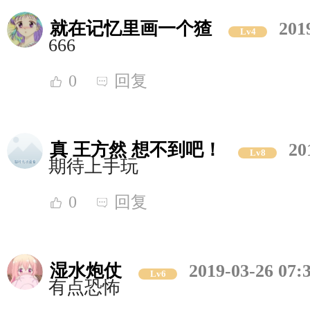
就在记忆里画一个猹
201
Lv4
666
0
回复
真 王方然 想不到吧！
20
Lv8
期待上手玩
0
回复
湿水炮仗
2019-03-26 07:
Lv6
有点恐怖