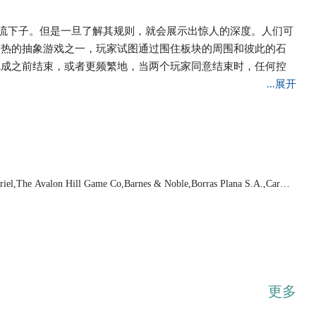
，轮流下子。但是一旦了解其规则，就会展示出惊人的深度。人们可
灼热的抽象游戏之一，玩家试图通过围住板块的周围和彼此的石
完成之前结束，或者更频繁地，当两个玩家同意结束时，任何控
...展开
iel,The Avalon Hill Game Co,Barnes & Noble,Borras Plana S.A.,Carlto
lishing Company,Creative Crafthouse,Crisloid,Dal Negro,Dilemma Ga
ies,E.S. Lowe,Fame Products,The Game Crafter, LLC,The Game Keepe
raft Company,Gentosha Education,Geoludie,Ha Ha Sisters LLC,Hartu
s International,J.P. Raymond Rivarola,Japan Publications, Inc.,John
ímio,Longfield Games,Michael Stanfield,Milton Bradley,Mitra,Mitsubish
g,Pacific Game Company,Philos,Play All Day Games,Ravensburger Spie
hin Kwang Baduk,Skor-Mor,Spear's Games,Das Spiel,Spielquader,Volu
e & Sons, Inc.,Wood Expressions,Woodstock Spiele,WorldWise Import
更多