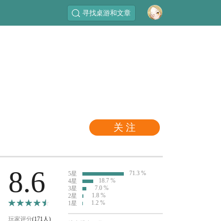
寻找桌游和文章
关 注
8.6
71.3 %
5星
18.7 %
4星
7.0 %
3星
1.8 %
2星
1.2 %
1星
玩家评分
(171人)