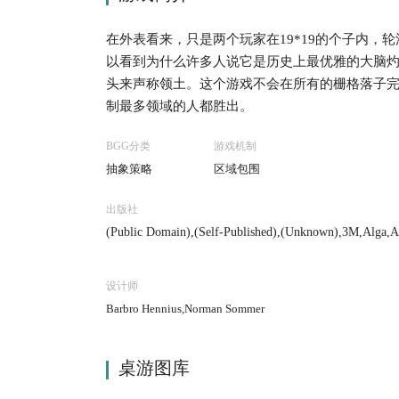
在外表看来，只是两个玩家在19*19的个子内
以看到为什么许多人说它是历史上最优雅的大脑
头来声称领土。这个游戏不会在所有的栅格落子
制最多领域的人都胜出。
BGG分类
游戏机制
抽象策略
区域包围
出版社
(Public Domain),(Self-Published),(Unknown),3M,Alga,Ar
n Books,Cathay,Cayro Juegos,CHH Games,Copp Clark Pub
mes,Dujardin,Dynamic Games / Dynamic Design Industr
r, Inc.,Gamma Two Games,Gammon Games,General Sportc
设计师
ng-Spiele,Hausser,Hebsacker Verlag,HEMA,Hobby,Ishi Pres
N. Hansen Co., Inc.,Jumbo,L'Impensé Radical,L. P. Sept
Barbro Hennius,Norman Sommer
i Fuso,Monkey Pod Games,nestorgames,Otto Maier Verla
leverlag GmbH,Reiss Games,Sato Kei Shoten Co., Ltd.,S
me-One Products,Waddington's Games, Inc.,Wm F. Druek
s, LLC,ZTS Plastyk
桌游图库