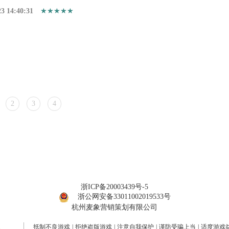
23 14:40:31
2
3
4
浙ICP备20003439号-5
浙公网安备33011002019533号
杭州麦象营销策划有限公司
抵制不良游戏
|
拒绝盗版游戏
|
注意自我保护
|
谨防受骗上当
|
适度游戏