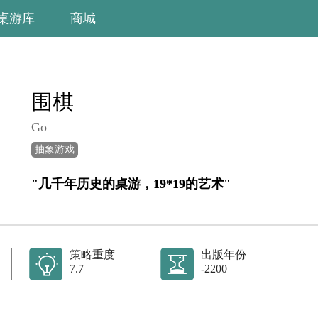
桌游库
商城
围棋
Go
抽象游戏
"几千年历史的桌游，19*19的艺术"
策略重度
出版年份
7.7
-2200