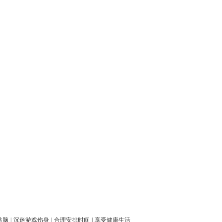
益脑
|
沉迷游戏伤身
|
合理安排时间
|
享受健康生活