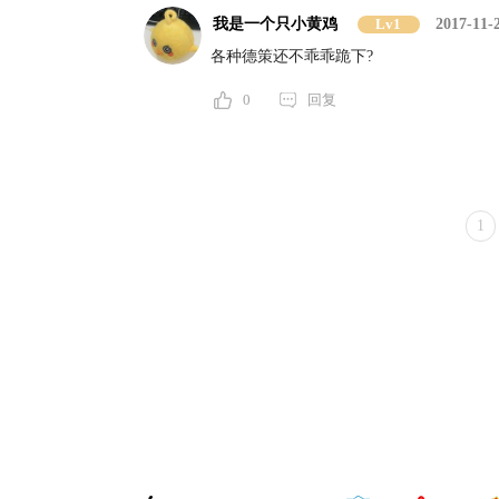
我是一个只小黄鸡
Lv1
2017-11-
各种德策还不乖乖跪下?
0
回复
1