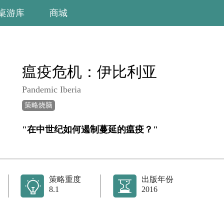
桌游库
商城
瘟疫危机：伊比利亚
Pandemic Iberia
策略烧脑
"在中世纪如何遏制蔓延的瘟疫？"
策略重度
出版年份
8.1
2016