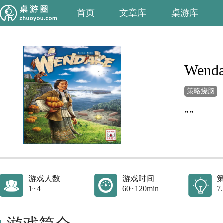
首页
文章库
桌游库
Wend
策略烧脑
""
游戏人数
游戏时间
1~4
60~120min
7