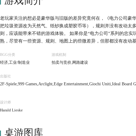
游戏简介
老玩家关注的想必是豪华版与旧版的差异究竟何在，《电力公司豪
把垃圾资源改为天然气、纸钞换成塑胶币等），规则并没有改动太多。
则，应该能带来不错的游戏体验。 如果你是“电力公司”系列的忠
熟，尽管有一些资源、规则、地图上的些微差异，但那都没有改动
喜好了。“电力公司豪华版”的美术看起来再更扁平化一些，用色也
BGG分类
游戏机制
最主要的，这次的新版地图又再放大，并把原本的美国拉大成北美
经济,工业/制造业
拍卖与竞价,网路建设
色的区域也从 6 个增为 7 个，选择性更多；这两个地图也各自有
节。
出版社
2F-Spiele,999 Games,Arclight,Edge Entertainment,Giochi Uniti,Ideal Board 
设计师
Harald Lieske
桌游图库