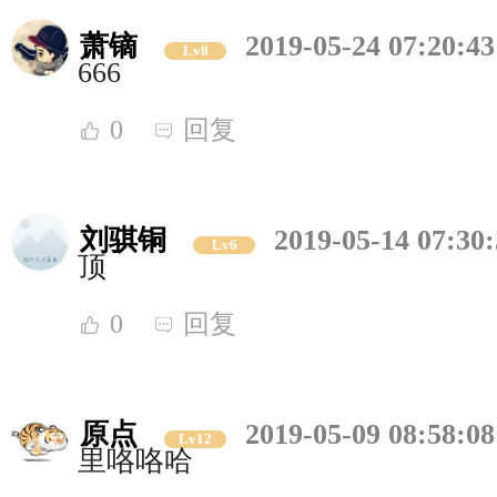
萧镝
2019-05-24 07:20:43
Lv8
666
0
回复
刘骐铜
2019-05-14 07:30
Lv6
顶
0
回复
原点
2019-05-09 08:58:08
Lv12
里咯咯哈