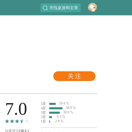
寻找桌游和文章
关 注
7.0
19.4 %
5星
38.9 %
4星
30.6 %
3星
8.3 %
2星
2.8 %
1星
玩家评分
(36人)