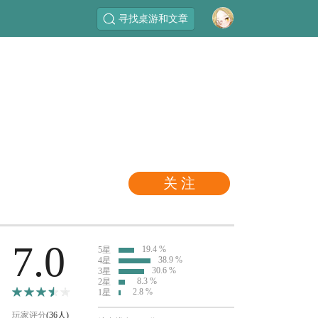
寻找桌游和文章
关 注
7.0
19.4 %
5星
38.9 %
4星
30.6 %
3星
8.3 %
2星
2.8 %
1星
玩家评分
(36人)