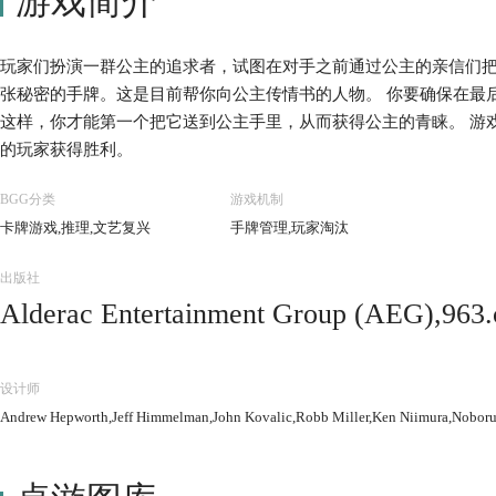
游戏简介
玩家们扮演一群公主的追求者，试图在对手之前通过公主的亲信们
张秘密的手牌。这是目前帮你向公主传情书的人物。 你要确保在最
这样，你才能第一个把它送到公主手里，从而获得公主的青睐。 游
的玩家获得胜利。
BGG分类
游戏机制
卡牌游戏,推理,文艺复兴
手牌管理,玩家淘汰
出版社
Alderac Entertainment Group (AEG),963
ard Centrum Gier,Black Monk,BoardM Fac
Delta Vision Publishing,Devir,Filosofia É
设计师
bby World,HomoLudicus,Japon Brand,Ka
Andrew Hepworth,Jeff Himmelman,John Kovalic,Robb Miller,Ken Niimura,Noboru
Factory,Lautapelit.fi,Magpie (Korean C
iam Board Games,Steve Jackson Games,Sw