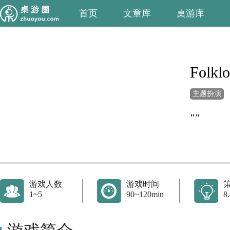
首页
文章库
桌游库
Folklo
主题扮演
""
游戏人数
游戏时间
1~5
90~120min
8