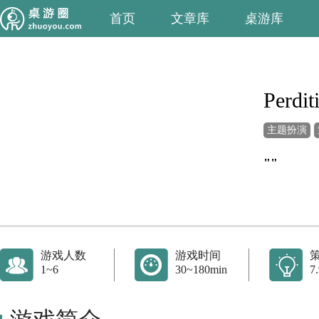
首页
文章库
桌游库
Perdit
主题扮演
""
游戏人数
游戏时间
1~6
30~180min
7