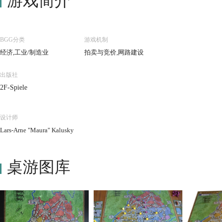
游戏简介
BGG分类
游戏机制
经济,工业/制造业
拍卖与竞价,网路建设
出版社
2F-Spiele
设计师
Lars-Arne "Maura" Kalusky
桌游图库