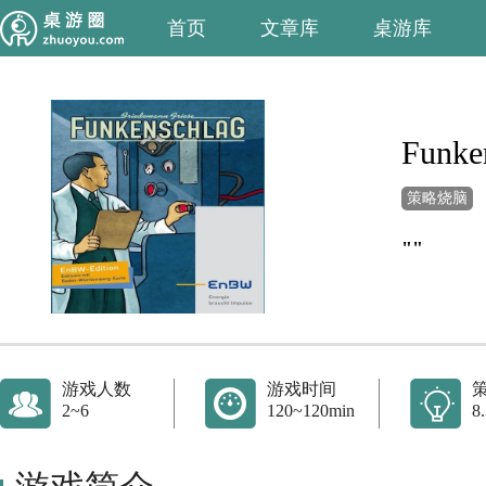
首页
文章库
桌游库
Funke
策略烧脑
""
游戏人数
游戏时间
2~6
120~120min
8