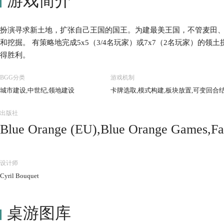
游戏简介
扮演寻求新土地，扩张自己王国的国王。为建最美王国，不管麦田、
和挖掘。 有策略地完成5x5（3/4名玩家）或7x7（2名玩家）的
得胜利。
BGG分类
游戏机制
城市建设,中世纪,领地建设
卡牌选取,模式构建,板块放置,可变回合
出版社
Blue Orange (EU),Blue Orange Games,Fan
Mind Israel,Games Factory Publishing,L
ab,Kaissa Chess & Games,Lautapelit.fi,L
设计师
NDOK,PaperGames (III),Pegasus Spiele,S
Cyril Bouquet
ンデイズゲームズ (Ten Days Games),Whit
桌游图库