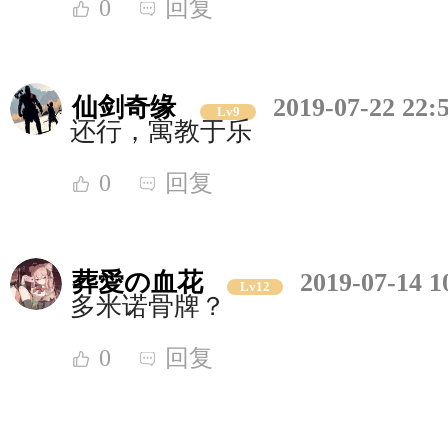
0
回复
仙剑奇缘
2019-07-22 22:
Lv9
还行，寓教于乐
0
回复
葬愛の血花
2019-07-14 1
Lv12
多米诺骨牌？
0
回复