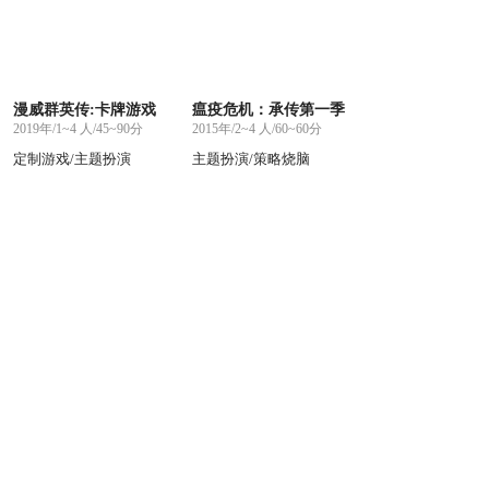
漫威群英传:卡牌游戏
瘟疫危机：承传第一季
2019年/1~4 人/45~90分
2015年/2~4 人/60~60分
定制游戏/主题扮演
主题扮演/策略烧脑