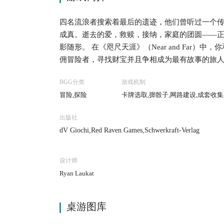
四名流浪者搜索着最后的遗迹，他们曾听过一个
成真。逝去的爱，救赎，接纳，家庭的团圆——
影随形。 在《咫尺天涯》（Near and Far
佣冒险者，寻找财宝并且争相成为最有故事的旅
就要收集食物和装备。不用担心旅途寂寞，心狠
BGG分类
游戏机制
至。为了能和他们融洽的相处，武器自然必不可少
冒险,探险
卡牌选取,掷骰子,网路建设,成套收集
读一段故事书告诉你发生了什么，而你需要做出
令人印象深刻。 《咫尺天涯》是另一款游戏——《起起
出版社
到十个游戏进程并最后达到故事结尾。每个章节
dV Giochi,Red Raven Games,Schwerkraft-Verlag
设计师
Ryan Laukat
桌游图库