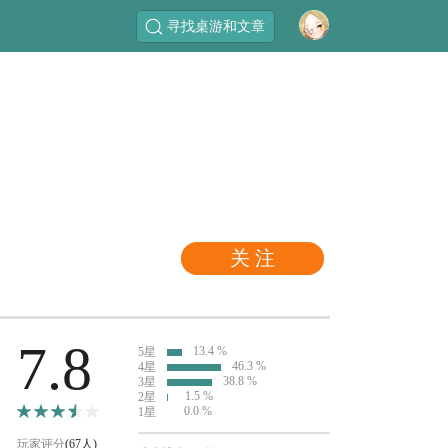
寻找桌游和文章
关 注
7.8
13.4 %
5星
46.3 %
4星
38.8 %
3星
1.5 %
2星
0.0 %
1星
玩家评分
(67人)