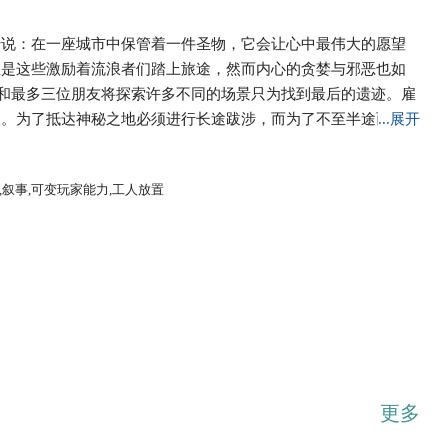
传说：在一座城市中保管着一件圣物，它会让心中最伟大的愿望
正是这些激励着流浪者们踏上旅途，然而内心的贪婪与邪恶也如
）中，你和最多三位朋友将探索许多不同的场景只为找到最后的遗迹。雇
人。为了抵达神秘之地必须进行长途跋涉，而为了不至半途而废
...展开
手辣的强盗，活生生的雕像还有锈迹斑斑的机器人都会不期而
。 在旅途中的某些时候，会遇到独特的事物并且你的朋友通过
,叙事,可变玩家能力,工人放置
回应。这种形式必然会在每次游戏中创造一个全新的传说，并且
落落》（Above and Below）的收尾之作。这次玩家将会读
都发生在具有独特画面的全新场景之中。
更多