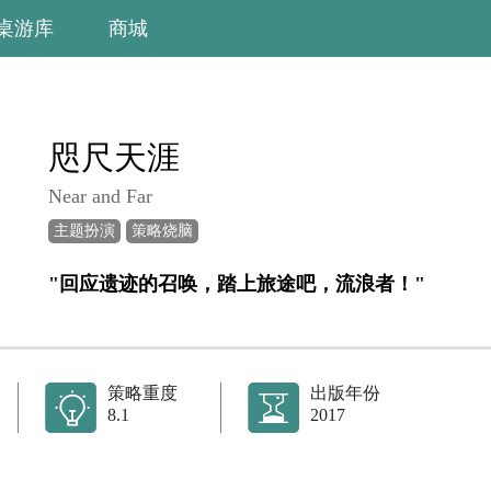
桌游库
商城
咫尺天涯
Near and Far
主题扮演
策略烧脑
"回应遗迹的召唤，踏上旅途吧，流浪者！"
策略重度
出版年份
8.1
2017