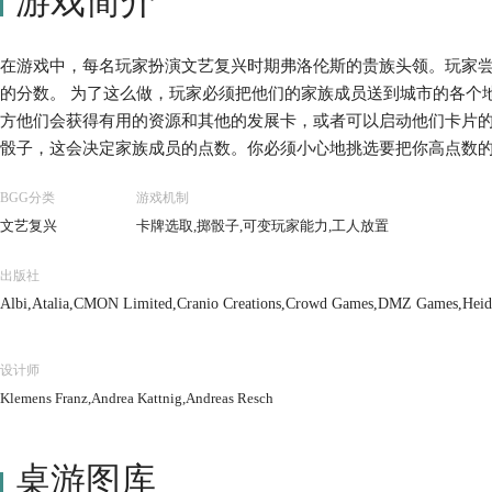
游戏简介
在游戏中，每名玩家扮演文艺复兴时期弗洛伦斯的贵族头领。玩家
的分数。 为了这么做，玩家必须把他们的家族成员送到城市的各个
方他们会获得有用的资源和其他的发展卡，或者可以启动他们卡片的
骰子，这会决定家族成员的点数。你必须小心地挑选要把你高点数
BGG分类
游戏机制
文艺复兴
卡牌选取,掷骰子,可变玩家能力,工人放置
出版社
Albi,Atalia,CMON Limited,Cranio Creations,Crowd Games,DMZ Games,Heidel
ia Co., Ltd.,テンデイズゲームズ (Ten Days Games)
设计师
Klemens Franz,Andrea Kattnig,Andreas Resch
桌游图库