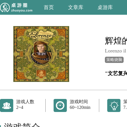
首页
文章库
桌游库
辉煌
Lorenzo il
策略烧脑
"文艺复
游戏人数
游戏时间
2~4
60~120min
7