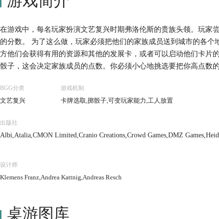
游戏简介
在游戏中，每名玩家扮演文艺复兴时期弗洛伦斯的贵族头领。玩家
的分数。 为了这么做，玩家必须把他们的家族成员送到城市的各个
方他们会获得有用的资源和其他的发展卡，或者可以启动他们卡片的
骰子，这会决定家族成员的点数。你必须小心地挑选要把你高点数
BGG分类
游戏机制
文艺复兴
卡牌选取,掷骰子,可变玩家能力,工人放置
出版社
Albi,Atalia,CMON Limited,Cranio Creations,Crowd Games,DMZ Games,Heidel
ia Co., Ltd.,テンデイズゲームズ (Ten Days Games)
设计师
Klemens Franz,Andrea Kattnig,Andreas Resch
桌游图库