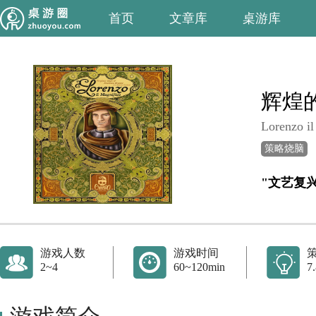
首页
文章库
桌游库
辉煌
Lorenzo il
策略烧脑
"文艺复
游戏人数
游戏时间
2~4
60~120min
7