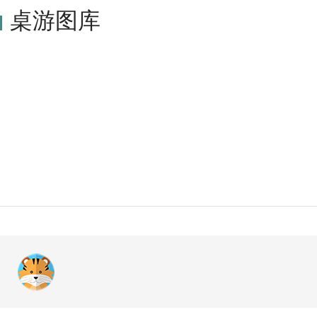
Laser plus,Lautapelit.fi,Logojogos,Mayf
桌游图库
nik,Smart Ltd,Stupor Mundi,Swan Panasia 
RY SOFT