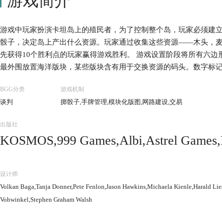
游戏简介
游戏中玩家扮演卡坦岛上的殖民者，为了控制整个岛，玩家必须建
骰子，决定岛上产出什么资源。玩家通过收集这些资源——木头，
先获得10个胜利点的玩家赢得游戏胜利。 游戏设置阶段将所有六
最外围放置海洋版块，某些版块含有用于交换资源的码头。数字标
可以在版图上放置两个殖民地和4条路。玩家立即获得殖民地覆盖的
BGG分类
游戏机制
漠里。 玩家回合阶段可以执行打出一张发展卡，掷骰子，根据骰子
谈判
掷骰子,手牌管理,模块化版图,网路建设,交易
易。如果骰子掷出7，本回合掷骰的玩家将强盗移动到其他资源板块
掠一张资源卡。 胜利点数由建造的殖民地、最长道路成就、最大军
出版社
获得10个胜利点即宣告胜利。 卡坦岛这款游戏获得过很多奖项也
KOSMOS,999 Games,Albi,Astrel Games,B
老玩家和新手的魅力。
mes,Capcom Co., Ltd.,Catan Studio,Compe
cartes Editeur,Devir,Dexy Co,Eurogames,F
设计师
Giochi Uniti,GP Games,Grow Jogos e B
Volkan Baga,Tanja Donner,Pete Fenlon,Jason Hawkins,Michaela Kienle,Harald Li
a,Hobby World,Ideal Board Games,Igrolju
Vohwinkel,Stephen Graham Walsh
f.,Kaissa Chess & Games,Korea Boardga