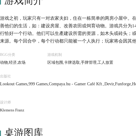
游戏简介
游戏之初，玩家只有一对农家夫妇，住在一栋简单的两房小屋中。
善他们的生活，如：建设房屋、改善农田或饲育动物。游戏共分为1
行恰好一个行动。他们可以生產建设所需的资源，如木头或砖头；
来源。每个回合中，每个行动都只能被一个人执行；玩家将会因其
会有新的行动选项出现。 在游戏结束时，经营出最佳农庄的玩家
BGG分类
游戏机制
与栅栏、麦子、蔬菜、绵羊、野猪与牛的数量进行计分。房屋的扩
动物,经济,农场
区域包围,卡牌选取,手牌管理,工人放置
业与发展卡，也会带来额外的分数。
出版社
Lookout Games,999 Games,Compaya.hu - Gamer Café Kft.,Devir,Funforge,Ho
utapelit.fi,Mayfair Games,uplay.it edizioni
设计师
Klemens Franz
桌游图库