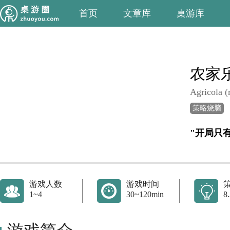
首页
文章库
桌游库
农家
Agricola (
策略烧脑
"开局只
游戏人数
游戏时间
1~4
30~120min
8