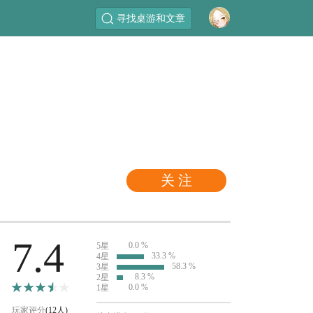
寻找桌游和文章
关 注
7.4
0.0 %
5星
33.3 %
4星
58.3 %
3星
8.3 %
2星
0.0 %
1星
玩家评分
(12人)