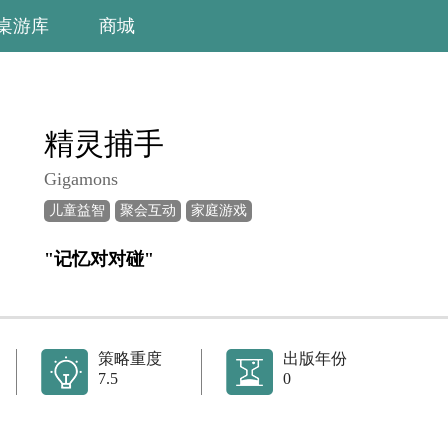
桌游库
商城
精灵捕手
Gigamons
儿童益智
聚会互动
家庭游戏
"记忆对对碰"
策略重度
出版年份
7.5
0