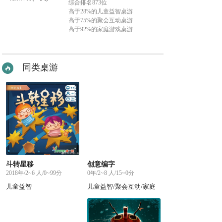
综合排名873位
高于28%的儿童益智桌游
高于75%的聚会互动桌游
高于92%的家庭游戏桌游
同类桌游
斗转星移
创意编字
2018年/2~6 人/0~99分
0年/2~8 人/15~0分
儿童益智
儿童益智/聚会互动/家庭
游戏