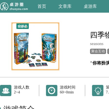
首页
文章库
桌游库
四季
seasons
聚会互动
游戏人数
游戏时间
2~4
60~0min
7