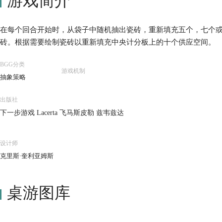
游戏简介
在每个回合开始时，从袋子中随机抽出瓷砖，重新填充五个，七个
砖。根据需要绘制瓷砖以重新填充中央计分板上的十个供应空间。
BGG分类
游戏机制
抽象策略
出版社
下一步游戏 Lacerta 飞马斯皮勒 兹韦兹达
设计师
克里斯·奎利亚姆斯
桌游图库