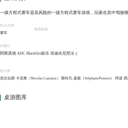
一级方程式赛车是高风险的一级方程式赛车游戏，玩家在其中驾驶
BGG分类
游戏机制
赛车
出版社
阿斯莫德 ADC Blackfire娱乐 埃迪佐尼想法 y
设计师
尼古拉斯·卡尼奥（Nicolas Caniaux） 斯特凡·庞索（StéphanePoinsot） 阿诺
桌游图库