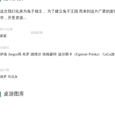
这次我们化身为兔子领主， 为了建立兔子王国 而来到这片广袤的新
市，开垦资源…
BGG分类
游戏机制
家庭
出版社
伊洛 Juegos局 布罗 德维尔 埃格蒙特·波尔斯卡（Egmont Polska） Ga
花 Redbox编辑器a（Redbox） 瑞银中国
设计师
保罗·马法永
桌游图库