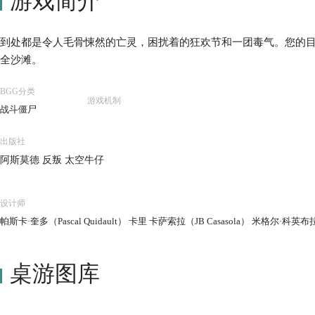
游戏简介
到处都是令人毛骨悚然的亡灵，困扰着的狂欢节和一团毒气。您的
全沙滩。
BGG分类
游戏机制
战斗僵尸
出版社
阿斯莫德 反叛 太空牛仔
设计师
帕斯卡·奎多（Pascal Quidault） 卡里 卡萨索拉（JB Casasola） 米格尔·科英
桌游图库