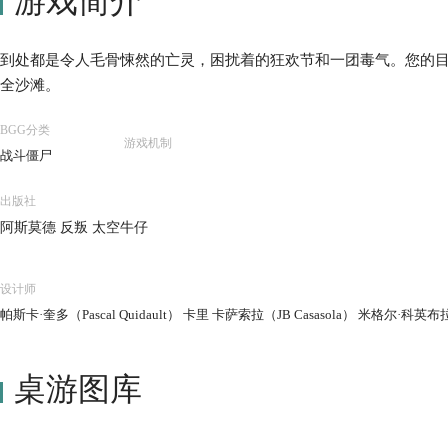
游戏简介
到处都是令人毛骨悚然的亡灵，困扰着的狂欢节和一团毒气。您的
全沙滩。
BGG分类
游戏机制
战斗僵尸
出版社
阿斯莫德 反叛 太空牛仔
设计师
帕斯卡·奎多（Pascal Quidault） 卡里 卡萨索拉（JB Casasola） 米格尔·科英
桌游图库