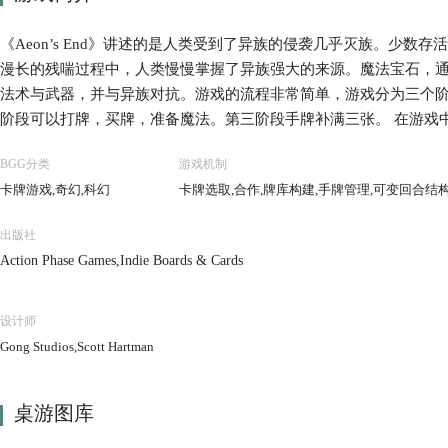
《Aeon’s End》讲述的是人类受到了异族的侵袭几乎灭族。少数存活
漫长的残喘过程中，人类慢慢掌握了异族强大的来源。魔法宝石，
法术与武器，并与异族对抗。游戏的流程非常简单，游戏分为三个
阶段可以打牌，买牌，准备魔法。第三阶段手牌补满三张。 在游戏
色卡。注意，这是一个合作打怪的游戏！游戏先决定BOSS，基础游戏
BGG分类
游戏机制
商量选不同的角色，因为角色是有角色能力的！
卡牌游戏,奇幻,科幻
卡牌选取,合作,牌库构建,手牌管理,可变回合结
出版社
Action Phase Games,Indie Boards & Cards
设计师
Gong Studios,Scott Hartman
桌游图库