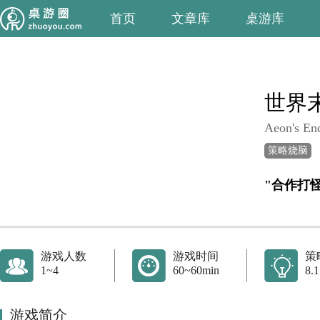
首页
文章库
桌游库
世界
Aeon's En
策略烧脑
"合作打
游戏人数
游戏时间
策
1~4
60~60min
8.1
游戏简介