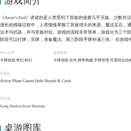
游戏简介
《Aeon’s End》讲述的是人类受到了异族的侵袭几乎灭族。少数存活
漫长的残喘过程中，人类慢慢掌握了异族强大的来源。魔法宝石，
法术与武器，并与异族对抗。游戏的流程非常简单，游戏分为三个
阶段可以打牌，买牌，准备魔法。第三阶段手牌补满三张。 在游戏
色卡。注意，这是一个合作打怪的游戏！游戏先决定BOSS，基础游戏
BGG分类
游戏机制
商量选不同的角色，因为角色是有角色能力的！
卡牌游戏,奇幻,科幻
卡牌选取,合作,牌库构建,手牌管理,可变回合结
出版社
Action Phase Games,Indie Boards & Cards
设计师
Gong Studios,Scott Hartman
桌游图库