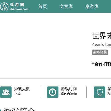
首页
文章库
桌游库
世界
Aeon's En
策略烧脑
"合作打
游戏人数
游戏时间
1~4
60~60min
8