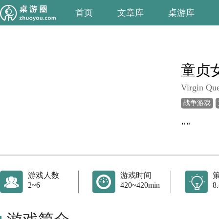
首页
文章库
桌游库
童贞
Virgin Qu
战争游戏
""
游戏人数
游戏时间
2~6
420~420min
8