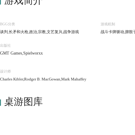
游戏简介
BGG分类
游戏机制
谈判,长矛和火枪,政治,宗教,文艺复兴,战争游戏
战斗卡牌驱动,掷骰
出版社
GMT Games,Spielworxx
设计师
Charles Kibler,Rodger B. MacGowan,Mark Mahaffey
桌游图库