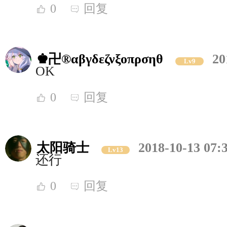
0
回复
♚卍®αβγδεζνξοπρσηθ
20
Lv9
OK
0
回复
太阳骑士
2018-10-13 07:
Lv13
还行
0
回复