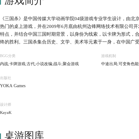
游戏简介
《三国杀》是中国传媒大学动画学院04级游戏专业学生设计，由北
热门的桌上游戏，并在2009年6月底由杭州边锋网络技术有限公司
特点，并结合中国三国时期背景，以身份为线索，以卡牌为形式，
终的胜利。三国杀集合历史、文学、美术等元素于一身，在中国广
BGG分类
游戏机制
内战;卡牌游戏;古代;小说改编;战斗;聚会游戏
中途出局;可变角色能
出版社
YOKA Games
设计师
KayaK
桌游图库