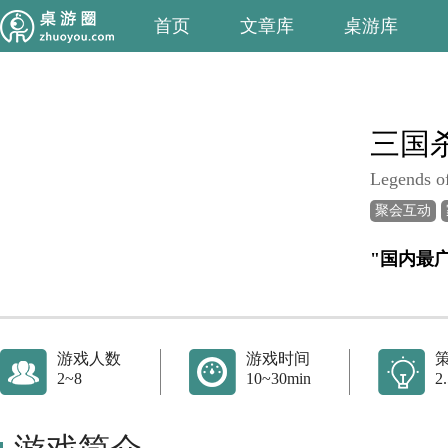
首页
文章库
桌游库
三国
Legends o
聚会互动
"国内最
游戏人数
游戏时间
2~8
10~30min
2