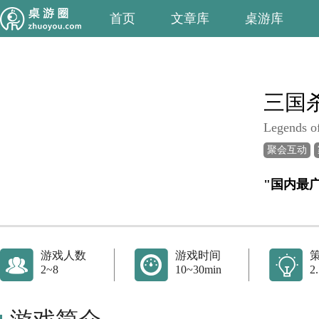
首页
文章库
桌游库
三国
Legends o
聚会互动
"国内最
游戏人数
游戏时间
2~8
10~30min
2