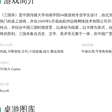
游戏简介
《三国杀》是中国传媒大学动画学院04级游戏专业学生设计，由北
热门的桌上游戏，并在2009年6月底由杭州边锋网络技术有限公司
特点，并结合中国三国时期背景，以身份为线索，以卡牌为形式，
终的胜利。三国杀集合历史、文学、美术等元素于一身，在中国广
BGG分类
游戏机制
内战;卡牌游戏;古代;小说改编;战斗;聚会游戏
中途出局;可变角色能
出版社
YOKA Games
设计师
KayaK
桌游图库