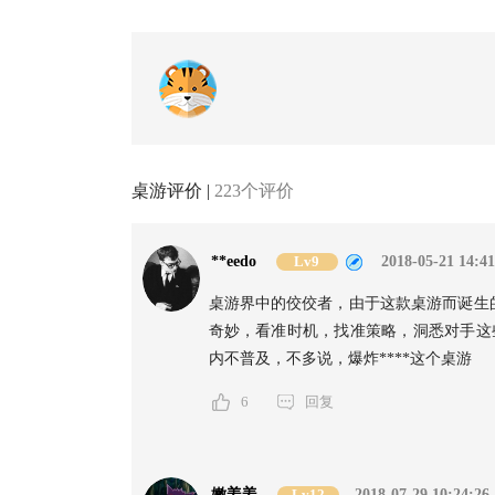
桌游评价 |
223个评价
**eedo
Lv9
2018-05-21 14:41
桌游界中的佼佼者，由于这款桌游而诞生
奇妙，看准时机，找准策略，洞悉对手这
内不普及，不多说，爆炸****这个桌游
6
回复
嫩姜姜
Lv12
2018-07-29 10:24:26