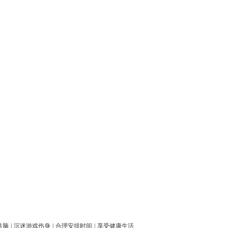
益脑
|
沉迷游戏伤身
|
合理安排时间
|
享受健康生活