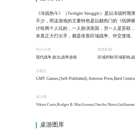
《冷战热斗》（Twilight Struggle）是
不少，而这游戏的主要特色是以颇热门的《纸牌驱动》（
计给两个人玩的，一人扮演美国，另一人是苏联
未真正大打出手，都是依靠区域战争、外交笼络
空竞赛，同时要避免发生毁灭全人类的核子大战。
BGG分类
游戏机制
个区域：欧洲（又分为西欧和东欧子区域）、中
现代战争,政治,战争游戏
区域控制/区域影响,
区域包含数个国家。各区域都有些国家属于“战地“（b
些国家在战地上非常重要，是必争之地。游戏进
出版社
较多国家与“战地“的玩家，基本分数会较高，此
GMT Games,(Self-Published),Asterion Press,Bard Cen
数，同时也可以设法削减敌方阵营的影响点数（
e Gamedesign,Wargames Club Publishing
大本营或已控制国家附近的国家，投入影响点数。
牌理论”。设计者也承认，这游戏的前提是接受所
设计师
盘，其他国家都是棋子。只是某些棋子可能比较
Viktor Csete,Rodger B. MacGowan,Chechu Nieto,Guillaume
使用的特殊牌，就叫做“中国牌”。虽然这是大幅
注，而且更有趣味。
桌游图库