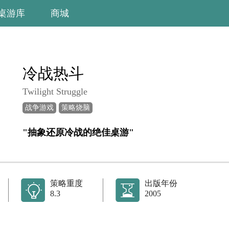
桌游库
商城
冷战热斗
Twilight Struggle
战争游戏
策略烧脑
"抽象还原冷战的绝佳桌游"
策略重度
出版年份
8.3
2005