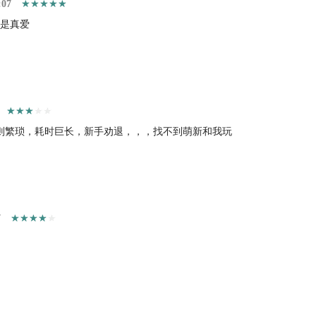
:07
都是真爱
则繁琐，耗时巨长，新手劝退，，，找不到萌新和我玩
7