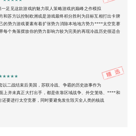
榜第一足见这款游戏的魅力双人策略游戏的巅峰之作模拟
美方和苏方以控制欧洲或是游戏最终积分胜利为目标互相打出卡牌
的势力游戏要素有着扩张势力消除本地地方势力****太空竞赛
界每个角落摆放你的势力影响力较为完美的再现冷战历史很适合
套以二战结束后美国，苏联冷战、争霸的历史故事作为
上并未真正大打出手，都是依靠区域战争、外交笼络、****和
方还要进行太空竞赛，同时要避免发生毁灭全人类的核战