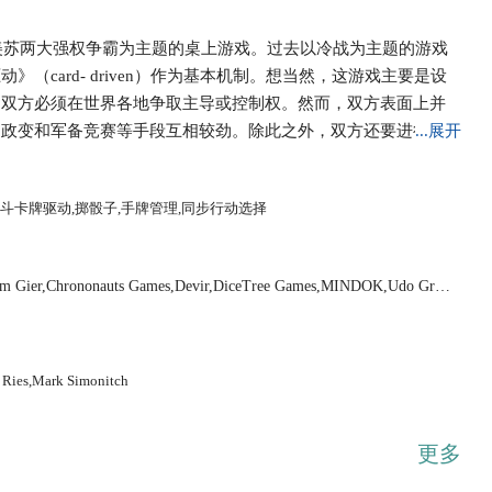
以冷战时期美苏两大强权争霸为主题的桌上游戏。过去以冷战为主题的游戏
card- driven）作为基本机制。想当然，这游戏主要是设
，双方必须在世界各地争取主导或控制权。然而，双方表面上并
、政变和军备竞赛等手段互相较劲。除此之外，双方还要进行太
...展开
 整个游戏的版图就是世界地图，除了两大强权中心外，分为六
东、中美洲、南美洲、非洲和亚洲（包括东南亚子区域），每个
战斗卡牌驱动,掷骰子,手牌管理,同步行动选择
attleground），这不是说那里真的都发生战争，而是表示这
行中随时可能针对特定区域积分（依手牌而定），该区域中控制
外还有一些额外的分数。 想要控制某个国家，就必须投入影响点
trum Gier,Chrononauts Games,Devir,DiceTree Games,MINDOK,Udo Greb
与该国家结盟或发动政变）。然而前者有个限制，就是只能针对
从这里可以看出这款游戏的基本预设之一，就是冷战时期的“骨
有关于冷战的内部逻辑，包括将全世界视为是两大超级强权的棋
重要一点，例如在游戏中，中国被设计成为一张可以让双方轮流
 Ries,Mark Simonitch
简化甚至是有点扭曲的历史诠释，不过却可以使游戏的主题更专
更多