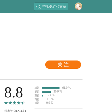
寻找桌游和文章
关 注
8.8
61.0 %
5星
30.9 %
4星
5.4 %
3星
1.8 %
2星
0.9 %
1星
玩家评分
(223人)