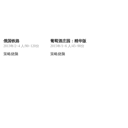
俄国铁路
葡萄酒庄园：精华版
2013年/2~4 人/90~120分
2015年/1~6 人/45~90分
策略烧脑
策略烧脑