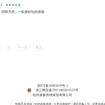
53
、回味无穷。一款很好玩的游戏
4
下一页
尾页
浙ICP备20003439号-5
浙公网安备33011002019533号
杭州麦象营销策划有限公司
抵制不良游戏
|
拒绝盗版游戏
|
注意自我保护
|
谨防受骗上当
|
适度游戏