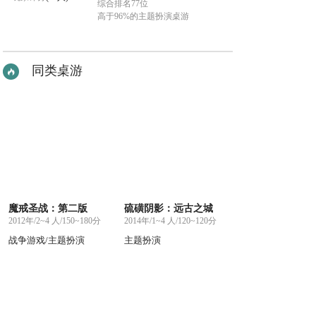
综合排名77位
高于96%的主题扮演桌游
同类桌游
魔戒圣战：第二版
硫磺阴影：远古之城
2012年/2~4 人/150~180分
2014年/1~4 人/120~120分
战争游戏/主题扮演
主题扮演