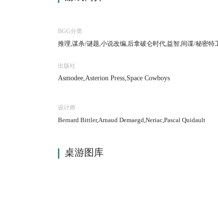
BGG分类
推理,谋杀/谜题,小说改编,后拿破仑时代,益智,间谍/秘密特
出版社
Asmodee,Asterion Press,Space Cowboys
设计师
Bernard Bittler,Arnaud Demaegd,Neriac,Pascal Quidault
桌游图库