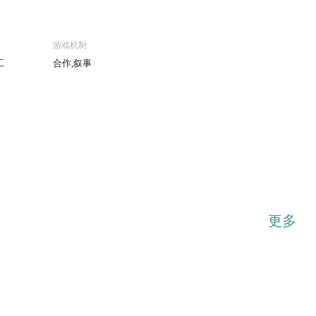
游戏机制
工
合作,叙事
...展开
更多