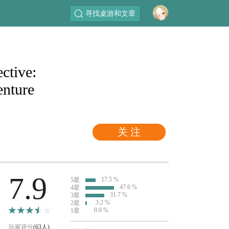
寻找桌游和文章
ctive:
enture
关 注
7.9
17.5 %
5星
47.6 %
4星
31.7 %
3星
3.2 %
2星
0.0 %
1星
玩家评分
(63人)