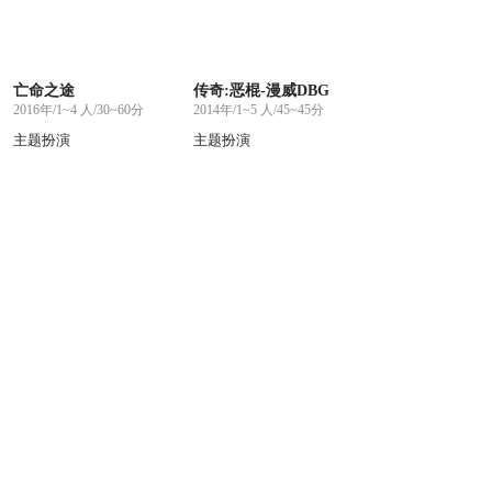
亡命之途
传奇:恶棍-漫威DBG
2016年/1~4 人/30~60分
2014年/1~5 人/45~45分
主题扮演
主题扮演