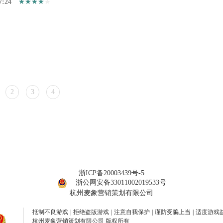
7:24
2
3
4
浙ICP备20003439号-5
浙公网安备33011002019533号
杭州麦象营销策划有限公司
抵制不良游戏
|
拒绝盗版游戏
|
注意自我保护
|
谨防受骗上当
|
适度游戏
杭州麦象营销策划有限公司 版权所有