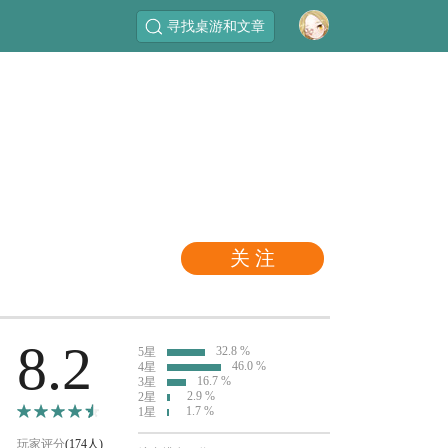
寻找桌游和文章
关 注
8.2
32.8 %
5星
46.0 %
4星
16.7 %
3星
2.9 %
2星
1.7 %
1星
玩家评分
(174人)