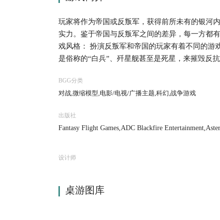
玩家将作为帝国或反叛军，获得前所未有的银河
实力。鉴于帝国与反叛军之间的差异，每一方都
戏风格： 扮演反叛军和帝国的玩家有着不同的游
是俗称的“白兵”、歼星舰甚至是死星，来摧毁反
战争。如果你能存活足够长久，并获得广大人民的
BGG分类
合原作的玩法，悉数登场的人物，星战粉丝一定
对战,微缩模型,电影/电视/广播主题,科幻,战争游戏
出版社
Fantasy Flight Games,ADC Blackfire Entertainment,Aster
rger Spieleverlag
设计师
桌游图库