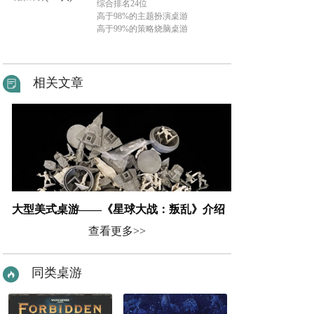
综合排名24位
高于98%的主题扮演桌游
高于99%的策略烧脑桌游
相关文章
大型美式桌游——《星球大战：叛乱》介绍
查看更多>>
同类桌游