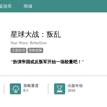
桌游库
商城
星球大战：叛乱
Star Wars: Rebellion
主题扮演
策略烧脑
"扮演帝国或反叛军开始一场较量吧！"
策略重度
出版年份
8.5
2016