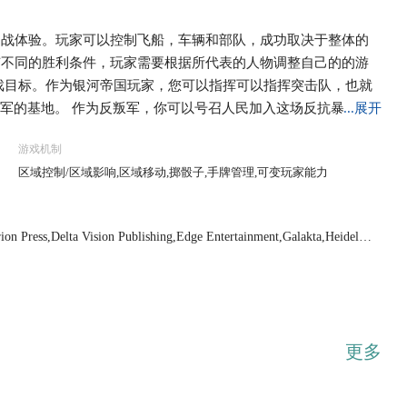
内战体验。玩家可以控制飞船，车辆和部队，成功取决于整体的
有不同的胜利条件，玩家需要根据所代表的人物调整自己的的游
戏目标。作为银河帝国玩家，您可以指挥可以指挥突击队，也就
抗军的基地。 作为反叛军，你可以号召人民加入这场反抗暴政的
...展开
支持，你就会激起整个银河系的全面反击，从而取得胜利。 契
游戏机制
不要错过。
区域控制/区域影响,区域移动,掷骰子,手牌管理,可变玩家能力
ion Press,Delta Vision Publishing,Edge Entertainment,Galakta,Heidelbe
更多