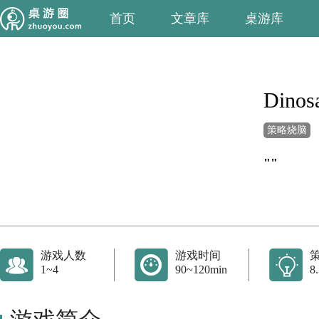
首页
文章库
桌游库
Dinosa
策略烧脑
""
游戏人数
游戏时间
1~4
90~120min
8