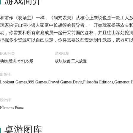
游戏简介
和前作《农场主》一样，《洞穴农夫》从核心上来说也是一款工人
玩家扮演山洞小矮人家庭中长胡须的领导者，一开始玩家扮演农夫
动，你需要和所有家庭成员一起开采前面的森林，并且往山深处挖
挖掘多少资源可以自己决定，你将需要这些资源制作武器，武器可
山洞的过程中，你会遇到水源和矿产，可以增加你的财富。在洞穴
BGG分类
游戏机制
己的财富，你可以砍倒树木圈起篱笆饲养动物，还可以经营农场扩
动物,经济,奇幻,农场
板块放置,工人放置
胜利。 你还可以一个人进行练习，熟悉洞穴前面48种不同的装饰
戏时间大约为30分钟，设计师Uwe Rosenberg表示该游戏加入
出版社
加入了两种新动物（狗和驴）。
Lookout Games,999 Games,Crowd Games,Devir,Filosofia Éditions,Gemenot,
Ltd.,Lacerta,Ludofy Creative,Mayfair Games,MINDOK,Swan Panasia Co., Ltd.,
设计师
Klemens Franz
桌游图库