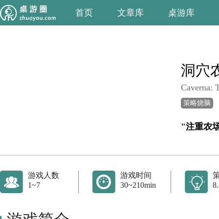
首页
文章库
桌游库
洞穴
Caverna: 
策略烧脑
"注重农
游戏人数
游戏时间
1~7
30~210min
8