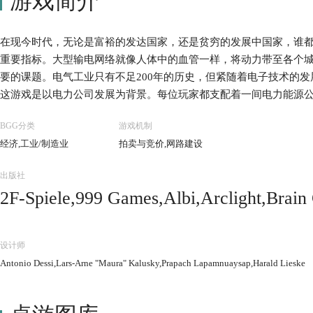
游戏简介
在现今时代，无论是富裕的发达国家，还是贫穷的发展中国家，谁
重要指标。大型输电网络就像人体中的血管一样，将动力带至各个
要的课题。电气工业只有不足200年的历史，但紧随着电子技术的
这游戏是以电力公司发展为背景。每位玩家都支配着一间电力能源
展成本，在扩张供电网络的同时，积极提升发电厂的效能，同时寻
BGG分类
游戏机制
供电力者获胜。
经济,工业/制造业
拍卖与竞价,网路建设
出版社
2F-Spiele,999 Games,Albi,Arclight,Brai
t,Galápagos Jogos,Gém Klub Kft.,Giochi 
oard Games,Kaissa Chess & Games,Korea
设计师
erta,Lautapelit.fi,Rio Grande Games,Ru
Antonio Dessi,Lars-Arne "Maura" Kalusky,Prapach Lapamnuaysap,Harald Lieske
mart Ltd,Stratelibri,Swan Panasia Co., Ltd