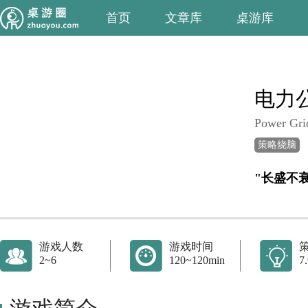
首页
文章库
桌游库
电力
Power Gri
策略烧脑
"长盛不
游戏人数
游戏时间
2~6
120~120min
7