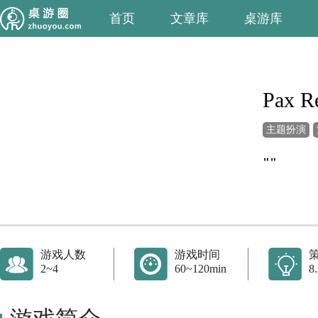
首页
文章库
桌游库
Pax R
主题扮演
""
游戏人数
游戏时间
2~4
60~120min
8