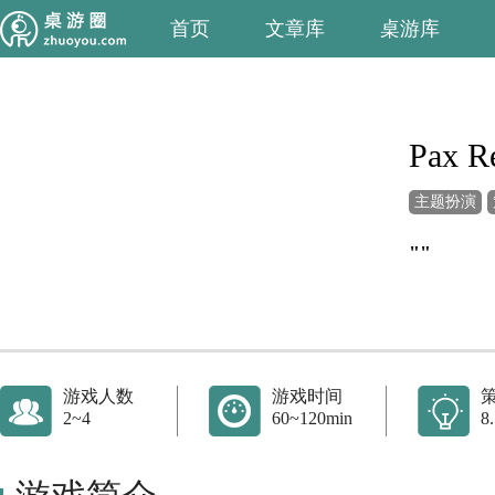
首页
文章库
桌游库
Pax R
主题扮演
""
游戏人数
游戏时间
2~4
60~120min
8