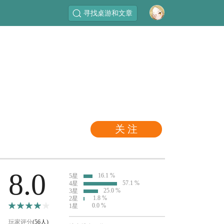
寻找桌游和文章
关 注
8.0
16.1 %
5星
57.1 %
4星
25.0 %
3星
1.8 %
2星
0.0 %
1星
玩家评分
(56人)