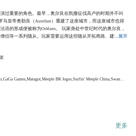
扮演过重要的角色。最早，奥尔良在凯撒征伐高卢的时期并不叫
马皇帝奥勒良（Aurelian）重建了这座城市，而这座城市也得
语的形成便被称为Orléans。 玩家身处中世纪时代的奥尔良，
、僧侣等一系列随从。玩家需要运用这些随从开拓商路、建设城
...展开
你行动的疆域，确保你商路的安全。工匠能够建造贸易站，开发
另外，修道院也非常重要，不得不说，这些僧侣让你避免了命运
置
多的行动。获胜的手段多种多样，关键在与你是否能够驾驭策
ons,GaGa Games,Matagot,Meeple BR Jogos,Surfin' Meeple China,Swan P
es
更多