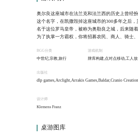
奥尔良这座城市在法兰克和法兰西的历史上曾经
这个名字，在凯撒毁掉这座城市的300多年之后，罗
名于这位罗马皇帝，被称为奥勒良之城，后来随着法
为了执掌一方霸权，你将招募农民、商人、骑士
市、研究科技、从而扩大你的影响力。骑士扩大
BGG分类
游戏机制
各种提高效率的工具。学者在科学上开拓进取。
中世纪,宗教,旅行
牌库构建,点对点移动,工人放
带来的挫折。 为了更好地发展，你总是想执行更
略，融合所有的要素，最终击败你的对手！
出版社
dlp games,Arclight,Arrakis Games,Baldar,Cranio Creati
anasia Co., Ltd.,Tasty Minstrel Games,White Goblin Gam
设计师
Klemens Franz
桌游图库