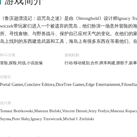
游戏简介
《鲁滨逊漂流记：诅咒岛之迷》是由《Stronghold》设计师Ignacy Tr
wiczek带玩家们进入一个被遗弃的荒岛，他们扮演一场意外冒险
所、寻找食物、与野兽战斗、保护自己应对天气的变化。在他们的
岛上找到的东西建造武器和工具，海岛上有很多东西在等着他们。
向何方，他们的住宅区看起来如何。他们能够同时找到海岛的秘密
BGG分类
游戏机制
的村庄？他们会发现一个地下城或火山尾部的一个受诅咒的寺庙吗
冒险,探险,对战,小说改编
行动/移动规划,合作,牌库构建,掷骰子,叙
张事件卡和几百张目标以及构造卡里找到答案。
出版社
Portal Games,Conclave Editora,DiceTree Games,Edge Entertainment,Filoso
o., Ltd.,Pegasus Spiele,uplay.it edizioni,Z-Man Games
设计师
Tomasz Bentkowski,Mateusz Bielski,Vincent Dutrait,Jerzy Ferdyn,Mateusz Kopa
Szyma,Piotr Słaby,Ignacy Trzewiczek,Michał J. Zieliński