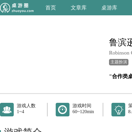
首页
文章库
桌游库
鲁滨
Robinson C
主题扮演
"合作类
游戏人数
游戏时间
1~4
60~120min
8