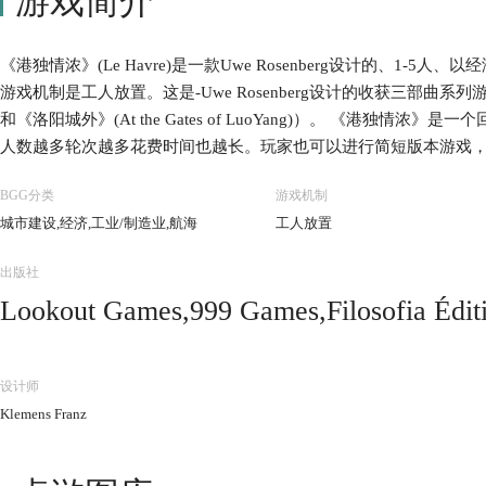
游戏简介
《港独情浓》(Le Havre)是一款Uwe Rosenberg设计的、1-
游戏机制是工人放置。这是-Uwe Rosenberg设计的收获三部曲系列游
和《洛阳城外》(At the Gates of LuoYang)）。 《港独
人数越多轮次越多花费时间也越长。玩家也可以进行简短版本游戏，
每个玩家回合由两部分组成：补给和行动。回合开始，先按补给板
BGG分类
游戏机制
行一个主要行动和多次可选行动。 主要行动为二选一：玩家可以从
城市建设,经济,工业/制造业,航海
工人放置
法郎，或者可以使用一个可用的建筑。使用不属于自己的建筑需要支
建造标准建筑，建造建筑需要支付对应的资源。 可选行动可以多次
出版社
可以购买已经建造的公共建筑或三个建筑计划牌堆顶的建筑。玩家
Lookout Games,999 Games,Filosofia É
船只的购买成本与建筑/船只价值不同。玩家出售建筑或船只，只能获
玩家需要提供食物（或法郎）喂养工人。无法提供足够食物的玩家
by Japan,HomoLudicus,Korea Boardgames 
会有收获。有时政府会建造一个标准建筑或特殊建筑。每轮结束将轮
Creative,Maldito Games,Mayfair Games,M
设计师
戏中，建筑是投资机会和收入来源，而船只则主要提供食物。 当所
edizioni,Ystari Games,Z-Man Games
Klemens Franz
游戏结束。将自己拥有的建筑和船只的价值、带有+号建筑的附加价
家的最终财富。最富有的玩家获得胜利。 游戏的简短版本除了游戏
同，特殊建筑牌也不再使用。 Lookout Games于2008年发行了德文版