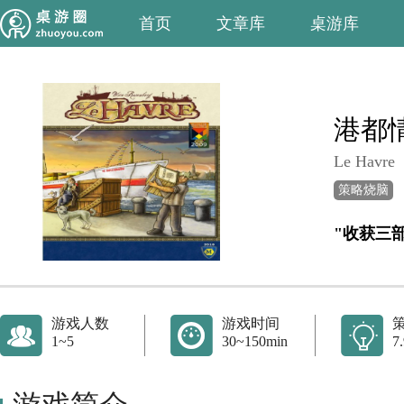
首页
文章库
桌游库
港都
Le Havre
策略烧脑
"收获三
游戏人数
游戏时间
1~5
30~150min
7