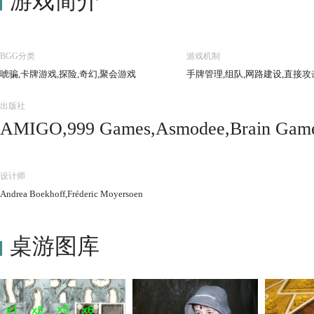
游戏简介
BGG分类
游戏机制
唬骗,卡牌游戏,探险,奇幻,聚会游戏
手牌管理,组队,网路建设,直接攻
出版社
AMIGO,999 Games,Asmodee,Brain Games
ood Challenge Centre,G3,Gigamic,Giochi
es,Kikigagne?,Lautapelit.fi,Lifestyle B
设计师
s,Meeples Cafe,Mercurio,Möbius Games,P
Andrea Boekhoff,Fréderic Moyersoen
n Team Day Hobby Company,Swan Panasi
Взрослые дети
桌游图库