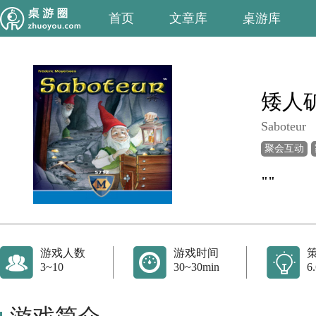
首页
文章库
桌游库
矮人
Saboteur
聚会互动
""
游戏人数
游戏时间
3~10
30~30min
6