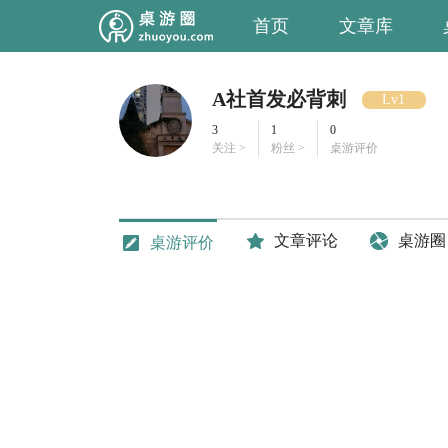
首页
文章库
A社首发必背刺
Lv1
3
1
0
关注 >
粉丝 >
桌游评价
文章评论
桌游圈
桌游评价