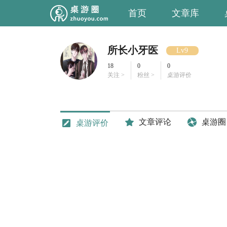
首页
文章库
所长小牙医
Lv9
18
0
0
关注 >
粉丝 >
桌游评价
文章评论
桌游圈
桌游评价